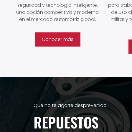
seguridad y tecnología inteligente.
para trab
Una opción competitiva y moderna
de uso ci
en el mercado automotriz global.
militar 
Conocer más
Que no te agarre desprevenido
REPUESTOS