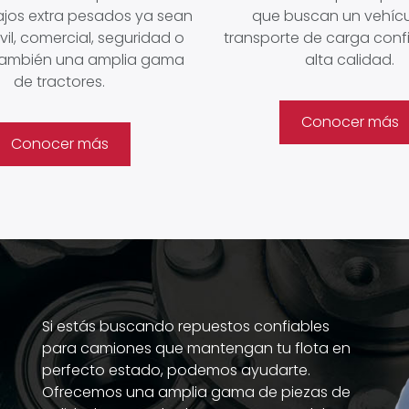
ajos extra pesados ya sean
que buscan un vehícu
vil, comercial, seguridad o
transporte de carga conf
y también una amplia gama
alta calidad.
de tractores.
Conocer más
Conocer más
Si estás buscando repuestos confiables
para camiones que mantengan tu flota en
perfecto estado, podemos ayudarte.
Ofrecemos una amplia gama de piezas de