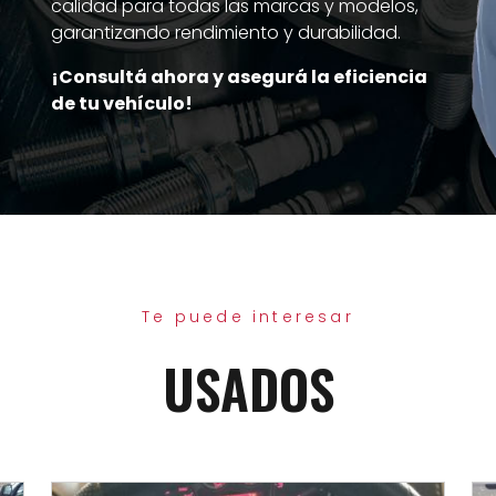
calidad para todas las marcas y modelos,
garantizando rendimiento y durabilidad.
¡Consultá ahora y asegurá la eficiencia
de tu vehículo!
Te puede interesar
USADOS